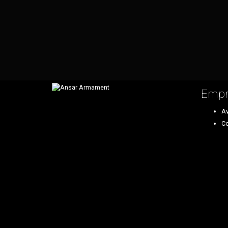
Empr
Av
Co