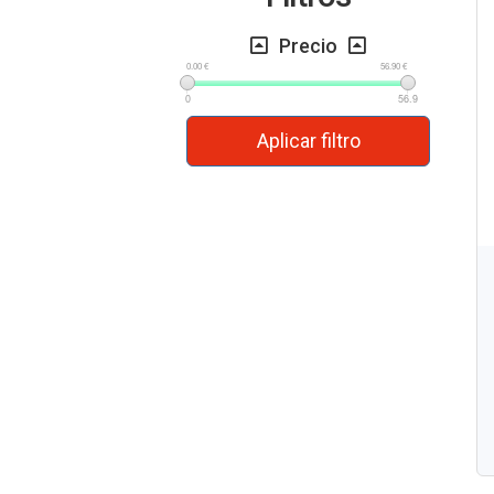
Precio
0.00 €
56.90 €
0
56.9