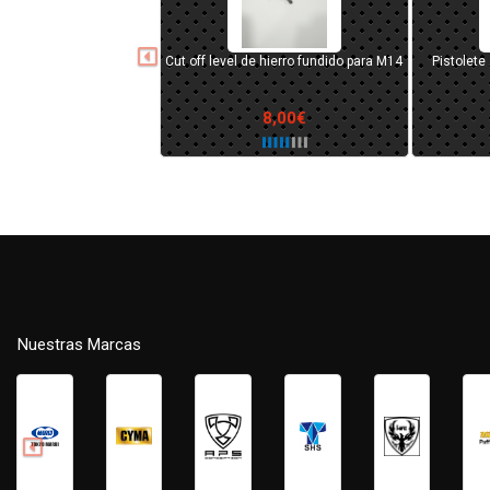
do para M14
Pistolete AK tipo MOE (AEG) Negro
Porta batería tipo Anpeq
12,00€
27,90€
Nuestras Marcas