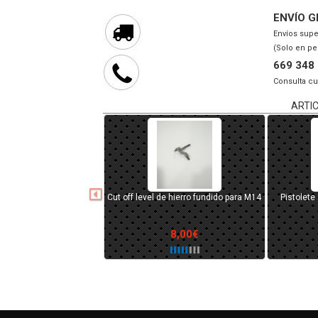
ENVÍO G
Envíos supe
(Solo en pe
669 348
Consulta cu
ARTI
Nozzle de polímero con junta tórica
Cañón ext
para M4/MP5
15,00€