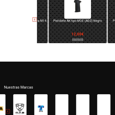
Nozzle de polímero con junta tórica
Cañón ext
para M4/MP5
15,00€
Nuestras Marcas