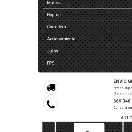
Material
Hop-up
Corredera
Accionamiento
Julios
FPS
ENVÍO G
Envíos supe
(Solo en pe
669 348
Consulta cu
ARTI