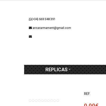
(+34) 669 348 391
ansararmament@gmail.com
REPLICAS
REF.
0,00€