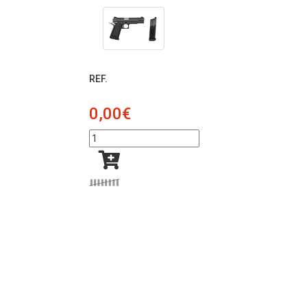
REF.
0,00€