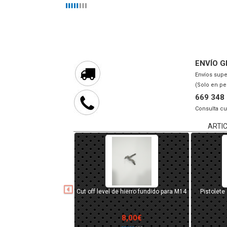
ENVÍO G
Envíos supe
(Solo en pe
669 348
Consulta cu
ARTI
e AK tipo MOE (AEG) Negro
Porta batería tipo Anpeq con láser
Nozzle
12,00€
27,90€