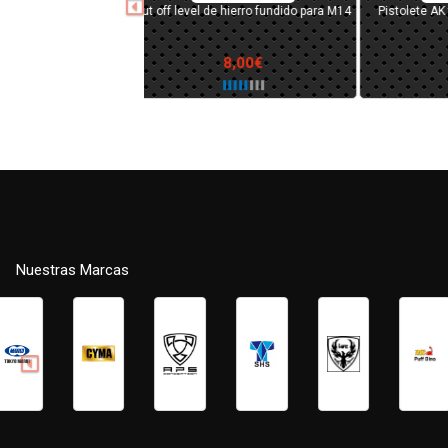
Nozzle de polímero con junta tórica
Cañón ext
para M4/MP5
15,00€
Nuestras Marcas