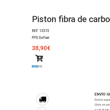
Piston fibra de car
REF. 12572
FPS Softair
38,90€
ENVÍO G
Envíos supe
(Solo en pe